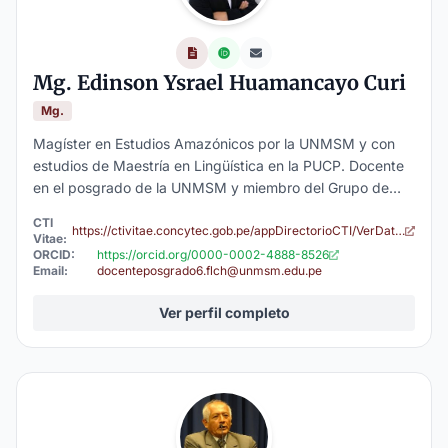
Mg. Edinson Ysrael Huamancayo Curi
Mg.
Magíster en Estudios Amazónicos por la UNMSM y con
estudios de Maestría en Lingüística en la PUCP. Docente
en el posgrado de la UNMSM y miembro del Grupo de
Investigación DOLENPER. Fue por más de 10 años
CTI
coordinador de los equipos de lenguas y materiales
https://ctivitae.concytec.gob.pe/appDirectorioCTI/VerDatosInvestigador.do?id_investigador=391923
Vitae:
educativos en la Dirección de Educación Intercultural
ORCID:
https://orcid.org/0000-0002-4888-8526
Email:
docenteposgrado6.flch@unmsm.edu.pe
Bilingüe del MINEDU. Desde 2019, ha sido consultor en
lenguas indígenas u originarias para MINEDU y MINCUL.
Ver perfil completo
Entre sus intereses académicos, destacan la educación
intercultural bilingüe (EIB), la documentación y
revitalización lingüística. Tiene publicaciones y trabajos
de investigación relacionados con EIB y lenguas de los
pueblos indígenas u originarios del Perú.