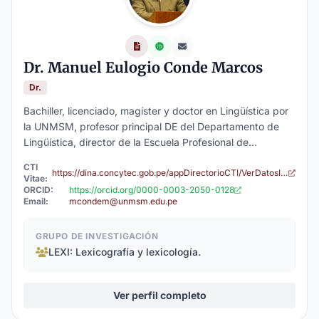
Dr. Manuel Eulogio Conde Marcos
Dr.
Bachiller, licenciado, magíster y doctor en Lingüística por
la UNMSM, profesor principal DE del Departamento de
Lingüística, director de la Escuela Profesional de
Lingüística, profesor de pregrado y posgrado de la
CTI
Facultad de Letras y Ciencias Humanas de la UNMSM,
https://dina.concytec.gob.pe/appDirectorioCTI/VerDatosInvestigador.do?id_investigador=80985
Vitae:
miembro del CILA. Director (e) del Instituto de
ORCID:
https://orcid.org/0000-0003-2050-0128
Email:
mcondem@unmsm.edu.pe
Investigación (CILA). Integrante del grupo de
especialistas del Programa de Especialización en
Educación Intercultural Bilingüe para Formadores de
GRUPO DE INVESTIGACIÓN
Docentes de Educación Inicial y Educación Primaria de
LEXI: Lexicografía y lexicología.
Ámbitos Bilingüe y Rural Urbano, Autor de artículos sobre
morfosintaxis de la lengua española. Autor de artículos
Ver perfil completo
relacionados con la morfología y la sintaxis de la lengua
española.