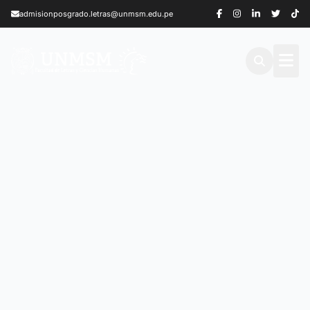
Saltar al contenido principal
admisionposgrado.letras@unmsm.edu.pe