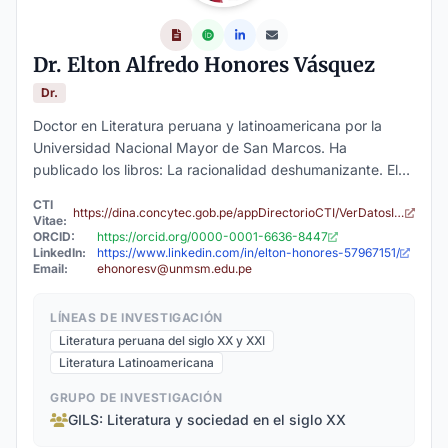
Dr. Elton Alfredo Honores Vásquez
Dr.
Doctor en Literatura peruana y latinoamericana por la
Universidad Nacional Mayor de San Marcos. Ha
publicado los libros: La racionalidad deshumanizante. El
teatro político y la ciencia ficción (1886-1989); Fantasmas
CTI
del futuro. Teoría e historia de la ciencia ficción (1821-
https://dina.concytec.gob.pe/appDirectorioCTI/VerDatosInvestigador.do?id_investigador=96523
Vitae:
1980); La división del laberinto. Estudios sobre la narrativa
ORCID:
https://orcid.org/0000-0001-6636-8447
LinkedIn:
https://www.linkedin.com/in/elton-honores-57967151/
fantástica peruana contemporánea (1980-2015); Mundos
Email:
ehonoresv@unmsm.edu.pe
imposibles. Lo fantástico en la narrativa peruana; La
civilización del horror. El relato de terror en el Perú; Más
LÍNEAS DE INVESTIGACIÓN
allá de lo real. Antología del cuento fantástico peruano del
Literatura peruana del siglo XX y XXI
siglo XXI. Áreas de investigación: literatura
Literatura Latinoamericana
latinoamericana, Teatro peruano y cine.
GRUPO DE INVESTIGACIÓN
GILS: Literatura y sociedad en el siglo XX