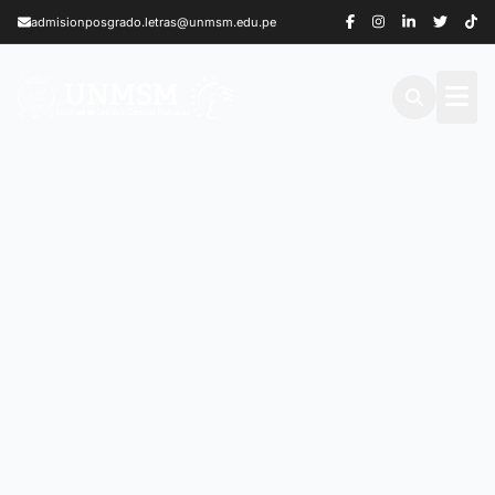
Saltar al contenido principal
admisionposgrado.letras@unmsm.edu.pe