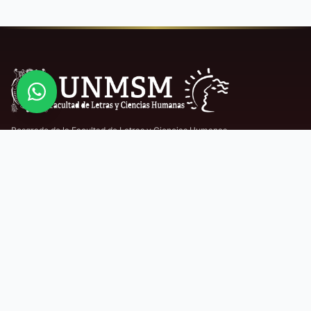
Posgrado de la Facultad de Letras y Ciencias Humanas
de la Universidad Nacional Mayor de San Marcos
CONTACTO
Ciudad Universitaria, Av. Venezuela s/n, Lima
admisionposgrado.letras@unmsm.edu.pe
982 085 037