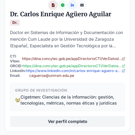
Dr. Carlos Enrique Agüero Aguilar
Dr.
Doctor en Sistemas de Información y Documentación con
mención Cum Laude por la Universidad de Zaragoza
(España), Especialista en Gestión Tecnológica por la
Pontificia Universidad Javeriana (Colombia), Certified
CTI
Knowledge Management Officer (CKMO). Fue jefe de
https://dina.concytec.gob.pe/appDirectorioCTI/VerDatosInvestigador.do?id_investigador=32936
Vitae:
Inteligencia Competitiva en la Corporación BELCORP,
ORCID:
https://dina.concytec.gob.pe/appDirectorioCTI/VerDatosInvestigador.do?id_investigador=32936
LinkedIn:
https://www.linkedin.com/in/carlos-enrique-aguero-aguilar-9593066/?locale=es
docente del curso de Prospectiva y Gestión tecnológica
Email:
cagueroa@unmsm.edu.pe
en la Pontificia Universidad Javeriana. Docente pregrado
y postgrado en la Universidad Nacional Mayor de San
GRUPO DE INVESTIGACIÓN
Marcos. Investigador RENACYT con publicación de
Cigetmen: Ciencias de la información: gestión,
capítulos de libros y artículos indexados a nivel
tecnologías, métricas, normas éticas y jurídicas
internacional. Investigador calificado RENACYT.
Ver perfil completo