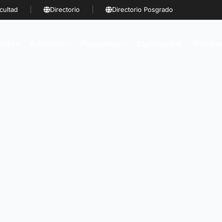
cultad
|
Directorio
|
Directorio Posgrado
tros
Admisión
Programas
Diplomados
Trámite