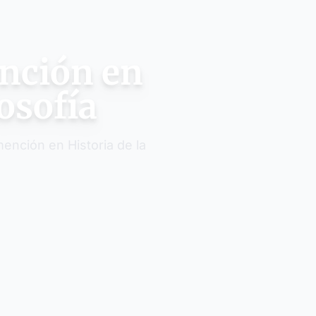
ención en
losofía
ención en Historia de la