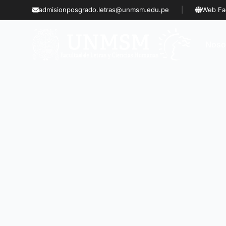
Saltar al contenido principal
admisionposgrado.letras@unmsm.edu.pe
|
Web Fa
Noso