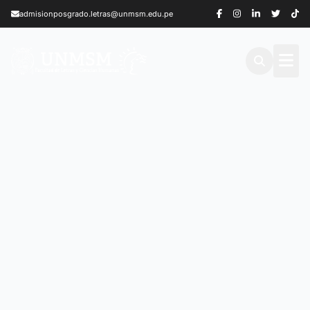
Saltar al contenido principal
admisionposgrado.letras@unmsm.edu.pe